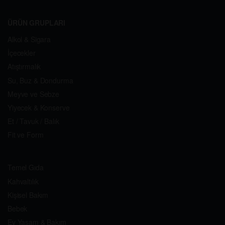
ÜRÜN GRUPLARI
Alkol & Sigara
İçecekler
Atıştırmalık
Su, Buz & Dondurma
Meyve ve Sebze
Yiyecek & Konserve
Et / Tavuk / Balık
Fit ve Form
Temel Gıda
Kahvaltılık
Kişisel Bakım
Bebek
Ev Yaşam & Bakım