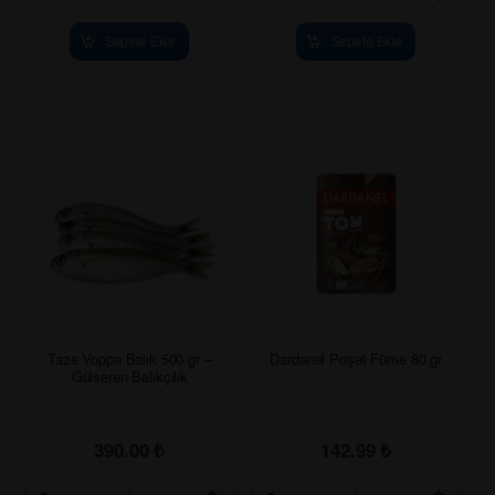
Sepete Ekle
Sepete Ekle
Taze Voppa Balık 500 gr –
Dardanel Poşet Füme 80 gr
Gülseren Balıkçılık
390.00
₺
142.99
₺
-
+
-
+