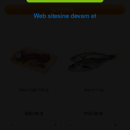
Filtrele
Web sitesine devam et
Dana Ciğer 500 gr
İstavrit 1 kg
600.00
₺
910.00
₺
-
+
-
+