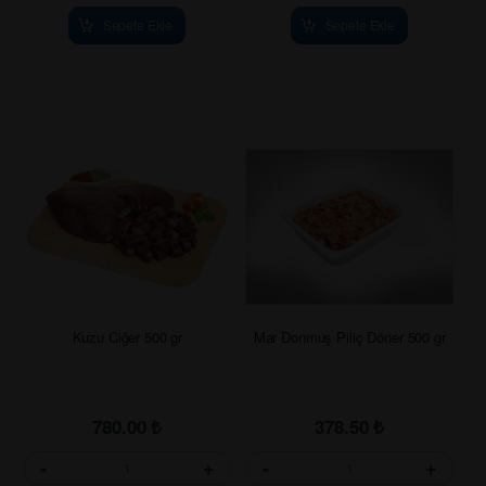
Sepete Ekle
Sepete Ekle
Kuzu Ciğer 500 gr
Mar Donmuş Piliç Döner 500 gr
780.00
₺
378.50
₺
-
+
-
+