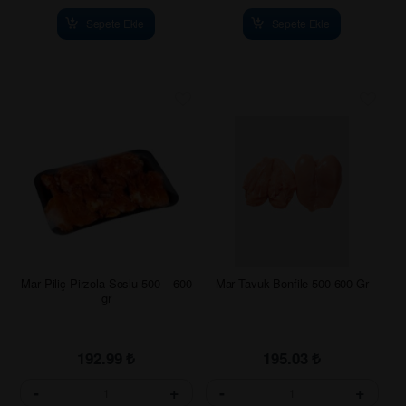
Sepete Ekle
Sepete Ekle
Mar Piliç Pirzola Soslu 500 – 600
Mar Tavuk Bonfile 500 600 Gr
gr
192.99
₺
195.03
₺
-
+
-
+