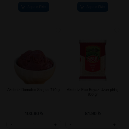
Sepete Ekle
Sepete Ekle
Akdeniz Domates Salçası 710 gr
Akdeniz Ece Beyaz Uzun pirinç
800 gr
103.90
₺
81.90
₺
-
+
-
+