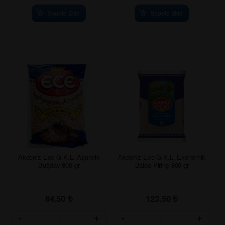
Sepete Ekle
Sepete Ekle
Akdeniz Ece G.K.L. Aşurelik
Akdeniz Ece G.K.L. Ekonomik
Buğday 800 gr
Baldo Pirinç 800 gr
84.50
₺
123.50
₺
-
+
-
+