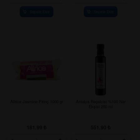
Sepete Ekle
Sepete Ekle
Allrice Jasmine Pirinç 1000 gr
Antalya Reçelcisi %100 Nar
Ekşisi 250 ml
181.99
₺
551.90
₺
-
+
-
+