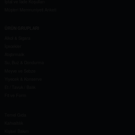
İptal ve İade Koşulları
Müşteri Memnuniyeti Anketi
ÜRÜN GRUPLARI
Alkol & Sigara
İçecekler
Atıştırmalık
Su, Buz & Dondurma
Meyve ve Sebze
Yiyecek & Konserve
Et / Tavuk / Balık
Fit ve Form
Temel Gıda
Kahvaltılık
Kişisel Bakım