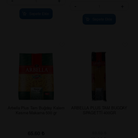
-
+
-
+
Sepete Ekle
Sepete Ekle
Arbella Plus Tam Buğday Kalem
ARBELLA PLUS TAM BUGDAY
Kesme Makarna 500 gr
SPAGETTİ 400GR
65.60
₺
59.50
₺