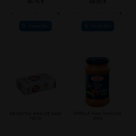
96.75
₺
62.25
₺
-
+
-
+
Sepete Ekle
Sepete Ekle
Bal İkizi Küp Şeker Çift Sargılı
BARİLLA Pesto Rosso Sos
750 Gr
200G