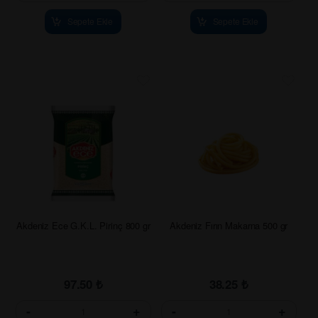
Sepete Ekle
Sepete Ekle
Akdeniz Ece G.K.L. Pirinç 800 gr
Akdeniz Fırın Makarna 500 gr
97.50
₺
38.25
₺
-
+
-
+