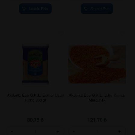
Sepete Ekle
Sepete Ekle
Akdeniz Ece G.K.L. Esmer Uzun
Akdeniz Ece G.K.L. Lüks Kırmızı
Pirinç 800 gr
Mercimek
80.75
₺
121.70
₺
-
+
-
+