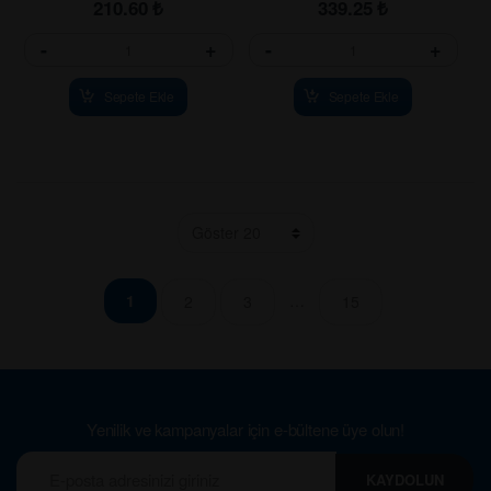
210.60
₺
339.25
₺
-
+
-
+
Sepete Ekle
Sepete Ekle
…
1
2
3
15
Yenilik ve kampanyalar için e-bültene üye olun!
KAYDOLUN