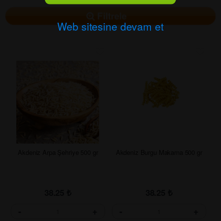
Filtrele
Web sitesine devam et
Akdeniz Arpa Şehriye 500 gr
Akdeniz Burgu Makarna 500 gr
38.25
₺
38.25
₺
-
+
-
+