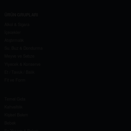
ÜRÜN GRUPLARI
Alkol & Sigara
İçecekler
Atıştırmalık
Su, Buz & Dondurma
Meyve ve Sebze
Yiyecek & Konserve
Et / Tavuk / Balık
Fit ve Form
Temel Gıda
Kahvaltılık
Kişisel Bakım
Bebek
Ev Yaşam & Bakım