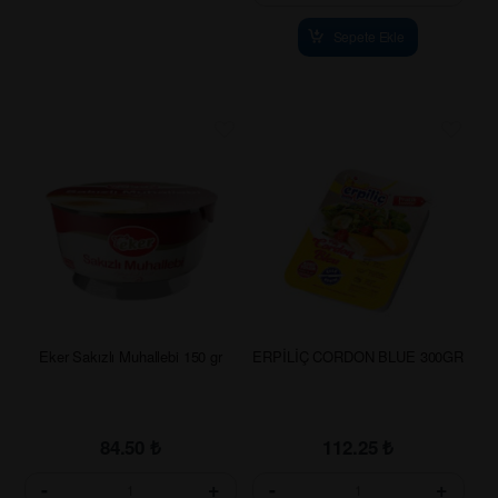
Sepete Ekle
Eker Sakızlı Muhallebi 150 gr
ERPİLİÇ CORDON BLUE 300GR
84.50
₺
112.25
₺
-
+
-
+