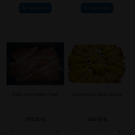
Sepete Ekle
Sepete Ekle
Borda Rossi Redfish Paket
Civisilli Kabak Çiçeği Dolması
573.50
₺
600.60
₺
-
+
-
+