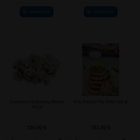
Sepete Ekle
Sepete Ekle
Eurochamp Doğranmış Mantar
Eziç Sebzeli Piliç Köfte 450 gr
400 gr
120.90
₺
783.50
₺
-
+
-
+