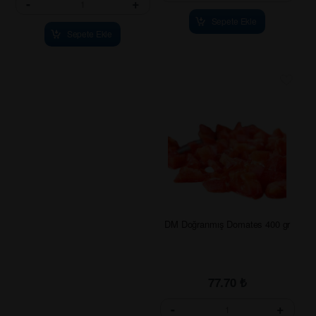
-
+
Sepete Ekle
Sepete Ekle
DM Doğranmış Domates 400 gr
77.70
₺
-
+