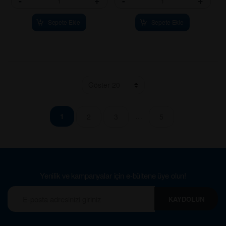
-
+
-
+
Sepete Ekle
Sepete Ekle
…
1
2
3
5
Yenilik ve kampanyalar için e-bültene üye olun!
KAYDOLUN