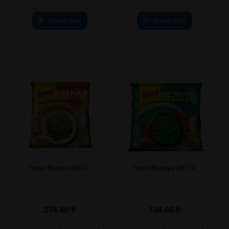
Sepete Ekle
Sepete Ekle
Feast Bamya 450 Gr.
Feast Bezelye 450 Gr.
274.60
₺
134.60
₺
-
+
-
+