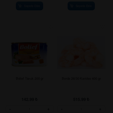
Sepete Ekle
Sepete Ekle
Bolief Tavuk 200 gr
Borda 26/30 Karides 400 gr
142.99
₺
515.99
₺
-
+
-
+