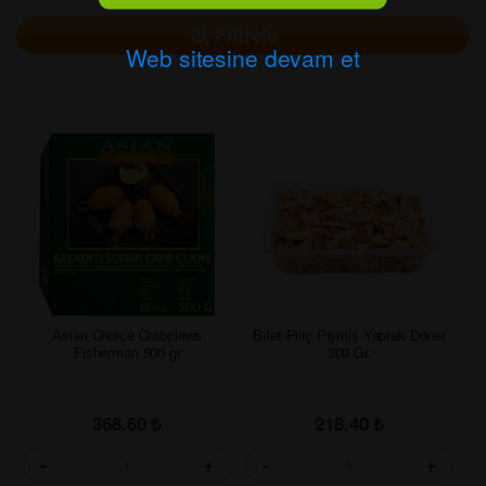
Filtrele
Web sitesine devam et
Asian Choice Crabclaws
Bifet Piliç Pişmiş Yaprak Döner
Fisherman 500 gr
300 Gr.
368.60
₺
218.40
₺
-
+
-
+