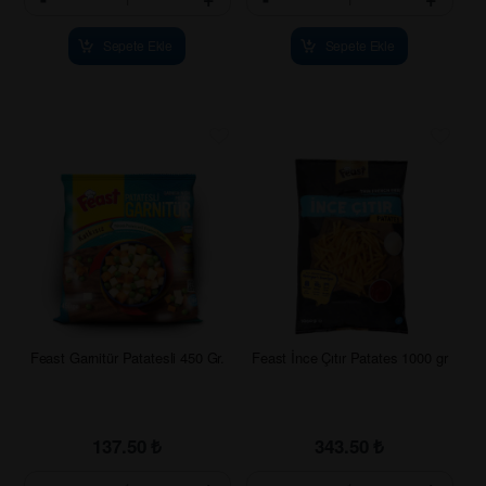
Sepete Ekle
Sepete Ekle
Feast Garnitür Patatesli 450 Gr.
Feast İnce Çıtır Patates 1000 gr
137.50
₺
343.50
₺