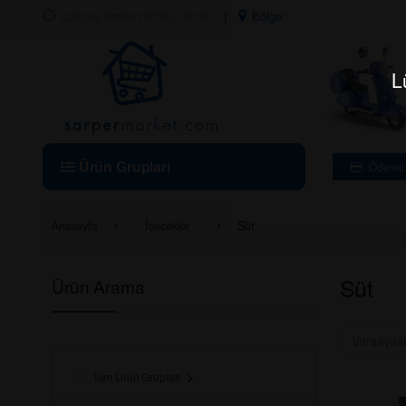
Skip to navigation
Skip to content
Bölge:
Çalışma Saatleri: 07:30 – 01:00
L
Ürün Grupları
Ödeme: 
Anasayfa
İçecekler
Süt
Süt
Ürün Arama
Tüm Ürün Grupları