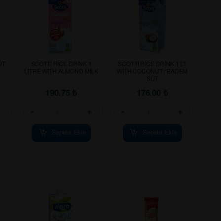
ÜT
SCOTTİ RİCE DRİNK 1
SCOTTİ RİCE DRİNK 1 LT
LİTRE WİTH ALMOND MİLK
WİTH COCONUT / BADEM
SÜT
190.75
₺
176.00
₺
+
-
+
-
+
Sepete Ekle
Sepete Ekle