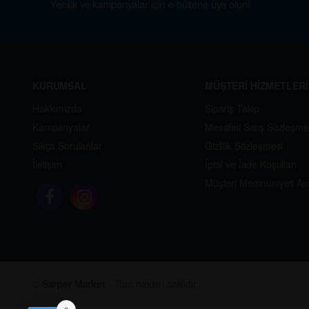
Yenilik ve kampanyalar için e-bültene üye olun!
KURUMSAL
MÜŞTERİ HİZMETLERİ
Hakkımızda
Sipariş Takip
Kampanyalar
Mesafeli Satış Sözleşme
Sıkça Sorulanlar
Gizlilik Sözleşmesi
İletişim
İptal ve İade Koşulları
Müşteri Memnuniyeti An
©
Sarper Market
- Tüm hakları saklıdır.