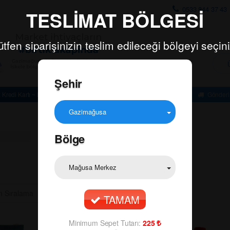
0533 844 37 43
TESLİMAT BÖLGESİ
ütfen siparişinizin teslim edileceği bölgeyi seçini
A
r
a
Şehir
m
a
Kredi Kartı ~ Kapıda Ödeme
Minimum Sepet Tutarı: TL
Gönderi
:
Gazimağusa
Bölge
Mağusa Merkez
TAMAM
Minimum Sepet Tutarı:
225