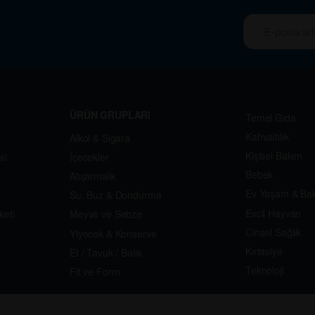
ÜRÜN GRUPLARI
Temel Gıda
Kahvaltılık
Alkol & Sigara
Kişisel Bakım
si
İçecekler
Bebek
Atıştırmalık
Ev Yaşam & Ba
Su, Buz & Dondurma
Evcil Hayvan
keti
Meyve ve Sebze
Cinsel Sağlık
Yiyecek & Konserve
Kırtasiye
Et / Tavuk / Balık
Teknoloji
Fit ve Form