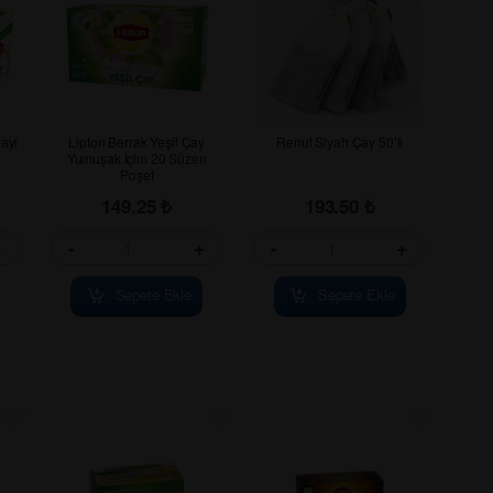
ayı
Lipton Berrak Yeşil Çay
Renut Siyah Çay 50’li
Yumuşak İçim 20 Süzen
Poşet
149.25
₺
193.50
₺
+
-
+
-
+
Sepete Ekle
Sepete Ekle