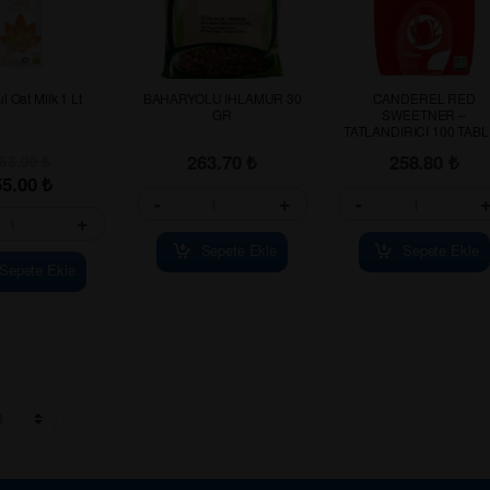
l Oat Milk 1 Lt
BAHARYOLU IHLAMUR 30
CANDEREL RED
GR
SWEETNER –
TATLANDIRICI 100 TAB
263.70
₺
258.80
₺
63.00
₺
55.00
₺
-
+
-
+
Sepete Ekle
Sepete Ekle
Sepete Ekle