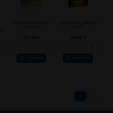
DOĞADAN PAPATYA ÇAYI
DOĞUŞ BLACK LABEL ÇAY
20’Lİ 30 GR
25 ADET
LET
151.90
₺
195.00
₺
+
-
+
-
+
Sepete Ekle
Sepete Ekle
1
2