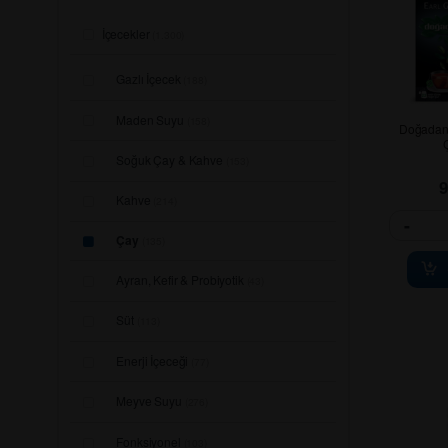
İçecekler
(1.300)
Gazlı İçecek
(188)
Maden Suyu
(158)
Doğadan 
Soğuk Çay & Kahve
(153)
Kahve
(214)
-
Çay
(135)
Ayran, Kefir & Probiyotik
(43)
Süt
(113)
Enerji İçeceği
(77)
Meyve Suyu
(276)
Fonksiyonel
(103)