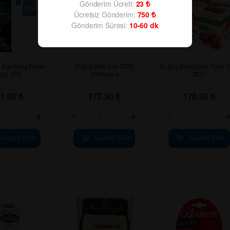
Gönderim Ücreti:
23
Ücretsiz Gönderim:
750
Gönderim Süresi:
10-60
dk
Earl Grey Poşet
Doğuş Bitki Çay 20X2
Doğuş Kiraz Saplı Form Ç
Çay 25’li
Gr.Rezene
20’Li
91.00
₺
177.90
₺
170.50
₺
+
-
+
-
Sepete Ekle
Sepete Ekle
Sepete Ekle