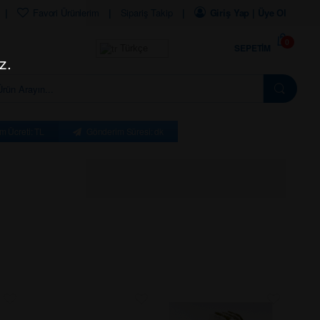
Favori Ürünlerim
Sipariş Takip
Giriş Yap | Üye Ol
0
SEPETIM
Türkçe
z.
m Ücreti: TL
Gönderim Süresi: dk