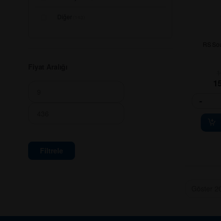
Diğer
(143)
RS Sou
Fiyat Aralığı
1
1
-
Filtrele