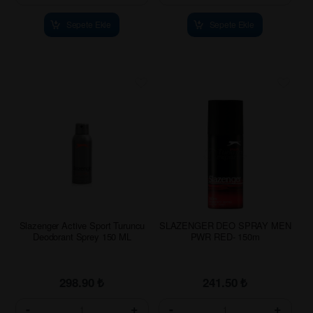
Sepete Ekle
Sepete Ekle
Slazenger Active Sport Turuncu
SLAZENGER DEO SPRAY MEN
Deodorant Sprey 150 ML
PWR RED- 150m
298.90
₺
241.50
₺
-
+
-
+