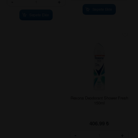
-
+
Sepete Ekle
Sepete Ekle
Rexona Deodorant Shower Fresh
150ml
406.99
₺
-
+