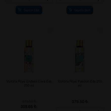
Sepete Ekle
Sepete Ekle
Victoria Roys Endless Love Edc
Victoria Roys Passion Edc 250
250 ml
ml
379.50
₺
379.50
₺
355.65
₺
-
+