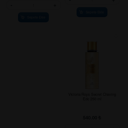
-
+
Sepete Ekle
Sepete Ekle
Victoria Roys Secret Chaving
Edc 250 ml
540.00
₺