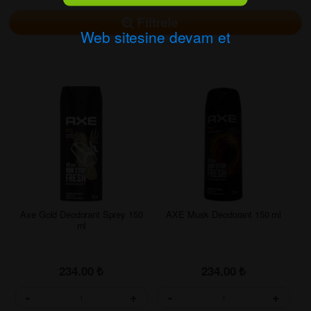
Filtrele
Web sitesine devam et
Axe Gold Deodorant Sprey 150
AXE Musk Deodorant 150 ml
ml
234.00
₺
234.00
₺
-
+
-
+