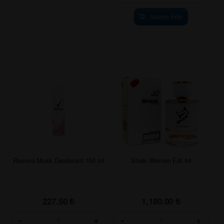
Sepete Ekle
Rexona Musk Deodorant 150 ml
Shaik Women Edt 64
227.50
₺
1,180.00
₺
-
+
-
+