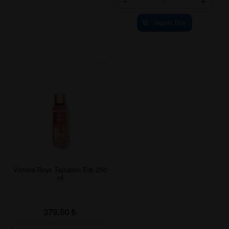
-
+
Sepete Ekle
Victoria Roys Teptation Edc 250
ml
379.50
₺