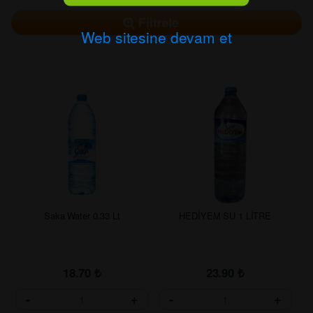
Filtrele
Web sitesine devam et
Saka Water 0.33 Lt
HEDİYEM SU 1 LİTRE
18.70
₺
23.90
₺
-
+
-
+