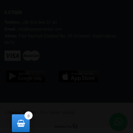
İLETİŞİM
Telefon:
+90 533 844 37 43
Email:
info@sarpermarket.com
Adres:
Faiz Kaymak Caddesi No: 25 Gülseren, Gazimağusa -
KKTC
©
Sarper Market
- Tüm hakları saklıdır.
0