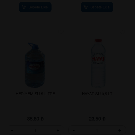
Sepete Ekle
Sepete Ekle
HEDİYEM SU 5 LİTRE
HAYAT SU 0,5 LT
85.80
₺
23.50
₺
-
+
-
+