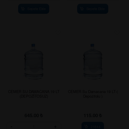
Sepete Ekle
Sepete Ekle
CEMER SU DAMACANA 19 LT
CEMER Su Damacana 19 LT-(
(DEPOZİTOSUZ)
Depozitolu )
645.00
₺
115.00
₺
-
+
21844