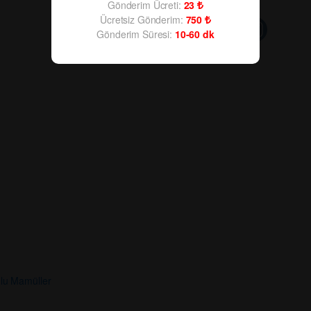
Gönderim Ücreti:
23
Ücretsiz Gönderim:
750
Gönderim Süresi:
10-60
dk
lu Mamüller