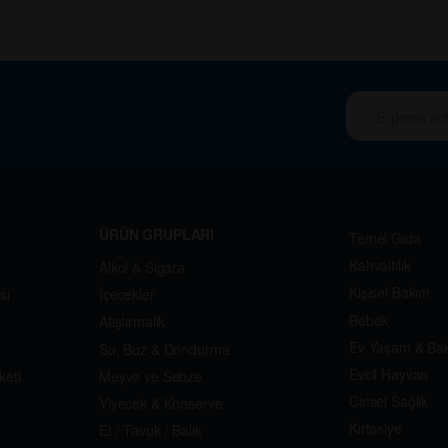
ÜRÜN GRUPLARI
Temel Gıda
Kahvaltılık
Alkol & Sigara
Kişisel Bakım
si
İçecekler
Bebek
Atıştırmalık
Ev Yaşam & Ba
Su, Buz & Dondurma
Evcil Hayvan
keti
Meyve ve Sebze
Cinsel Sağlık
Yiyecek & Konserve
Kırtasiye
Et / Tavuk / Balık