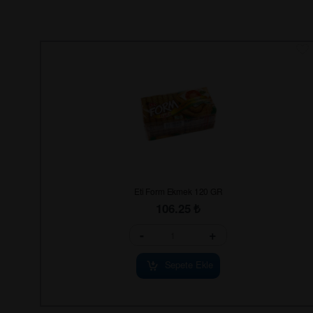
Eti Form Ekmek 120 GR
106.25
₺
-
+
Sepete Ekle