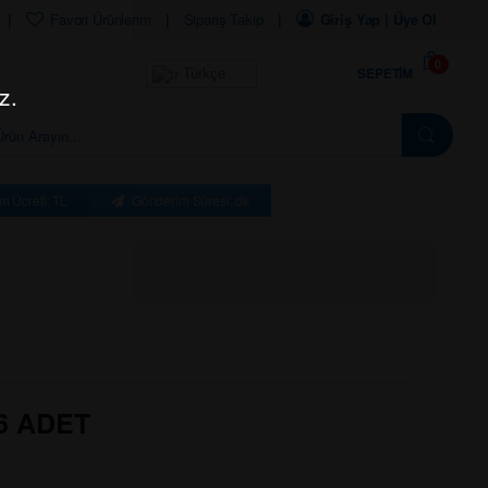
Favori Ürünlerim
Sipariş Takip
Giriş Yap | Üye Ol
0
SEPETIM
Türkçe
z.
m Ücreti: TL
Gönderim Süresi: dk
6 ADET