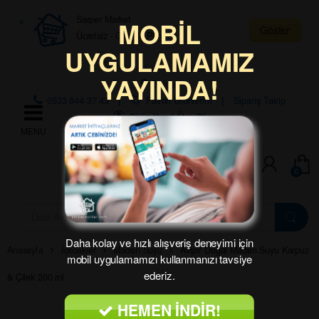
Skip to navigation
Skip to content
×
Sarper Market
MOBİL
Göster
Ücretsiz - Google Play
UYGULAMAMIZ
Çalışma Saatleri: 07:30 – 01:00
YAYINDA!
Bölge:
0533 844 37 43
Favori Ürünlerim
Sipariş Takip
Giriş Yap | Üye Ol
0
A
r
a
Daha kolay ve hızlı alışveriş deneyimi için
m
Anasayfa
İçecekler
Maden Suyu
Avşar Doğal Maden Suyu Karpuz
mobil uygulamamızı kullanmanızı tavsiye
a
:
ederiz.
& Çilek 200 ml
HEMEN İNDİR!