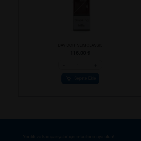
DAVIDOFF SLIM CLASSIC
116.00
₺
-
+
Sepete Ekle
Yenilik ve kampanyalar için e-bültene üye olun!