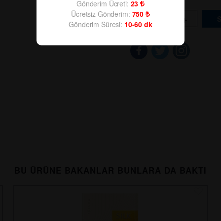
Gönderim Ücreti:
23
Ücretsiz Gönderim:
750
-
+
Gönderim Süresi:
10-60
dk
BU ÜRÜNE BAKANLAR BUNLARA DA BAKTI