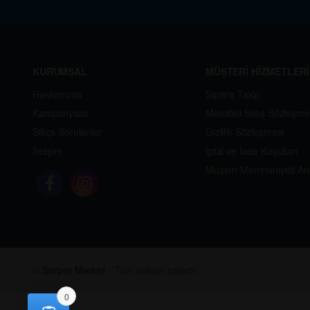
KURUMSAL
MÜŞTERİ HİZMETLERİ
Hakkımızda
Sipariş Takip
Kampanyalar
Mesafeli Satış Sözleşme
Sıkça Sorulanlar
Gizlilik Sözleşmesi
İletişim
İptal ve İade Koşulları
Müşteri Memnuniyeti An
©
Sarper Market
- Tüm hakları saklıdır.
0