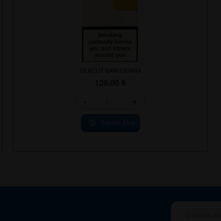
SILKCUT SARI SİGARA
126.00
₺
-
+
Sepete Ekle