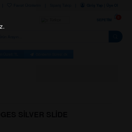
Favori Ürünlerim
Sipariş Takip
Giriş Yap | Üye Ol
0
SEPETIM
Türkçe
z.
m Ücreti: TL
Gönderim Süresi: dk
GES SİLVER SLİDE