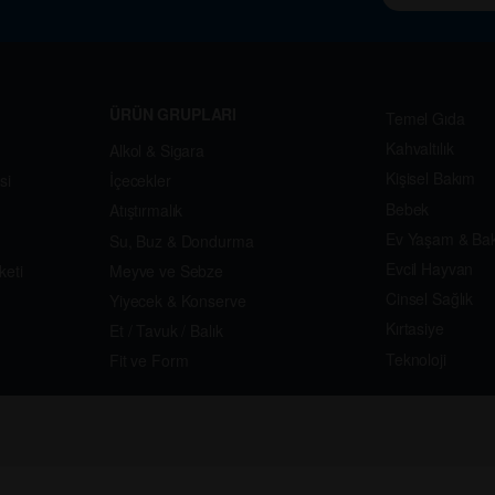
ÜRÜN GRUPLARI
Temel Gıda
Kahvaltılık
Alkol & Sigara
Kişisel Bakım
si
İçecekler
Bebek
Atıştırmalık
Ev Yaşam & Ba
Su, Buz & Dondurma
Evcil Hayvan
keti
Meyve ve Sebze
Cinsel Sağlık
Yiyecek & Konserve
Kırtasiye
Et / Tavuk / Balık
Teknoloji
Fit ve Form