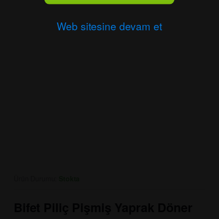
Web sitesine devam et
Ürün Durumu:
Stokta
Bifet Piliç Pişmiş Yaprak Döner