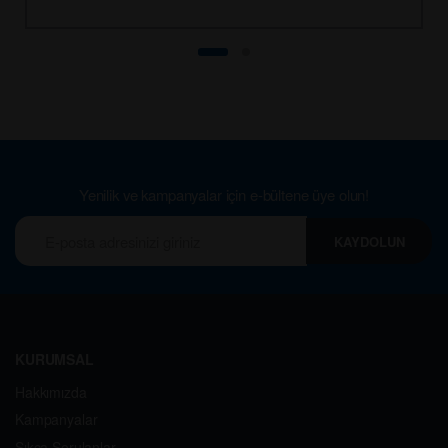
Yenilik ve kampanyalar için e-bültene üye olun!
KAYDOLUN
KURUMSAL
Hakkımızda
Kampanyalar
Sıkça Sorulanlar