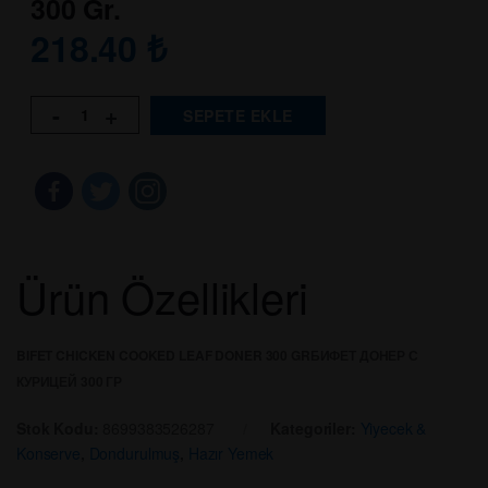
300 Gr.
218.40
₺
-
+
SEPETE EKLE
Ürün Özellikleri
BIFET CHICKEN COOKED LEAF DONER 300 GR
БИФЕТ ДОНЕР С
КУРИЦЕЙ 300 ГР
Stok Kodu:
8699383526287
Kategoriler:
Yiyecek &
Konserve
,
Dondurulmuş
,
Hazır Yemek