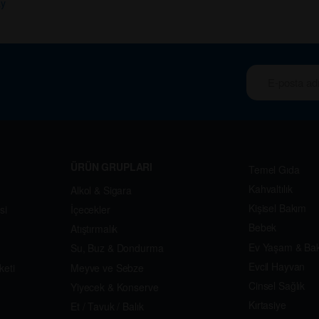
y
ÜRÜN GRUPLARI
Temel Gıda
Kahvaltılık
Alkol & Sigara
Kişisel Bakım
si
İçecekler
Bebek
Atıştırmalık
Ev Yaşam & Ba
Su, Buz & Dondurma
Evcil Hayvan
keti
Meyve ve Sebze
Cinsel Sağlık
Yiyecek & Konserve
Kırtasiye
Et / Tavuk / Balık