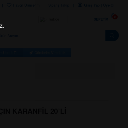
Favori Ürünlerim
Sipariş Takip
Giriş Yap | Üye Ol
0
SEPETIM
Türkçe
z.
m Ücreti: TL
Gönderim Süresi: dk
IN KARANFİL 20’Lİ