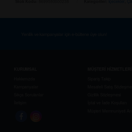
Stok Kodu:
8699580000238
Kategoriler:
İçecekler
,
Ça
Yenilik ve kampanyalar için e-bültene üye olun!
KURUMSAL
MÜŞTERİ HİZMETLERİ
Hakkımızda
Sipariş Takip
Kampanyalar
Mesafeli Satış Sözleşme
Sıkça Sorulanlar
Gizlilik Sözleşmesi
İletişim
İptal ve İade Koşulları
Müşteri Memnuniyeti An