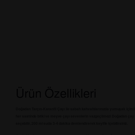
Ürün Özellikleri
Doğadan Tarçın-Karanfil Çayı ile sabah kahvaltılarınızda yumuşak içiml
her saatinde bitki ve meyve çayı sevenlerin vazgeçilmezi Doğadan çay ç
seçebilir, 200 ml suda 3-4 dakika demlendirerek keyifle içebilirsiniz.