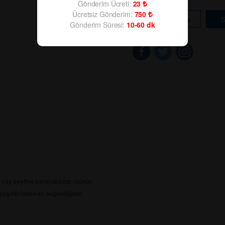
Gönderim Ücreti:
23
Ücretsiz Gönderim:
750
-
+
Gönderim Süresi:
10-60
dk
i çay keyfine varacaksınız. Günün
eşitlerinden en beğendiğinizi