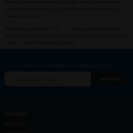
Dove Baby Sensitive Moisturizing Wet Wipes, Pack of 50
Увлажняющие
влажные салфетки Dove для детской кожи чувствительной кожи,
упаковка из 50 штук.
Stok Kodu:
8886467061738
Kategoriler:
Kişisel Bakım
,
Sağlık Ürünleri Ve Dezenfektanlar
,
Bebek
,
Bebek Bakım
,
Ev Yaşam
& Bakım
,
Genel Temizlik
,
Kağıt Ürünleri
Yenilik ve kampanyalar için e-bültene üye olun!
KAYDOLUN
KURUMSAL
Hakkımızda
Kampanyalar