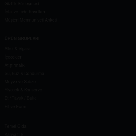
Gizlilik Sözleşmesi
İptal ve İade Koşulları
Müşteri Memnuniyeti Anketi
ÜRÜN GRUPLARI
Alkol & Sigara
İçecekler
Atıştırmalık
Su, Buz & Dondurma
Meyve ve Sebze
Yiyecek & Konserve
Et / Tavuk / Balık
Fit ve Form
Temel Gıda
Kahvaltılık