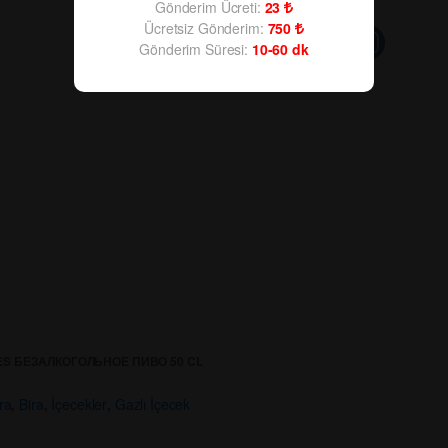
Gönderim Ücreti:
23
Ücretsiz Gönderim:
750
Gönderim Süresi:
10-60
dk
ES БЕЗАЛКОГОЛЬНОЕ ПИВО 50 CL
ra
,
Bira
,
İçecekler
,
Gazlı İçecek