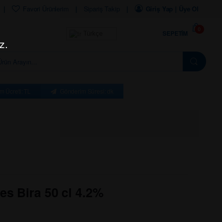
Favori Ürünlerim
Sipariş Takip
Giriş Yap | Üye Ol
0
SEPETIM
Türkçe
z.
m Ücreti: TL
Gönderim Süresi: dk
es Bira 50 cl 4.2%