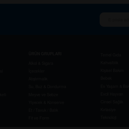
ÜRÜN GRUPLARI
Temel Gıda
Kahvaltılık
Alkol & Sigara
Kişisel Bakım
si
İçecekler
Bebek
Atıştırmalık
Ev Yaşam & Ba
Su, Buz & Dondurma
Evcil Hayvan
keti
Meyve ve Sebze
Cinsel Sağlık
Yiyecek & Konserve
Kırtasiye
Et / Tavuk / Balık
Teknoloji
Fit ve Form