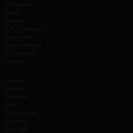
Alkol & Sigara
İçecekler
Atıştırmalık
Su, Buz & Dondurma
Meyve ve Sebze
Yiyecek & Konserve
Et / Tavuk / Balık
Fit ve Form
Temel Gıda
Kahvaltılık
Kişisel Bakım
Bebek
Ev Yaşam & Bakım
Evcil Hayvan
Cinsel Sağlık