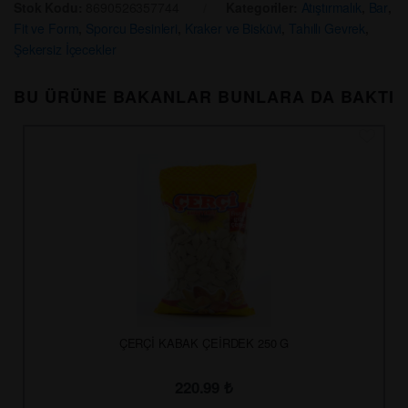
Stok Kodu:
8690526357744
Kategoriler:
Atıştırmalık
,
Bar
,
Fit ve Form
,
Sporcu Besinleri
,
Kraker ve Bisküvi
,
Tahıllı Gevrek
,
Şekersiz İçecekler
BU ÜRÜNE BAKANLAR BUNLARA DA BAKTI
ÇERÇİ KABAK ÇEİRDEK 250 G
220.99
₺