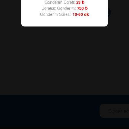
Gönderim Ücreti:
23
Ücretsiz Gönderim:
750
Gönderim Süresi:
10-60
dk