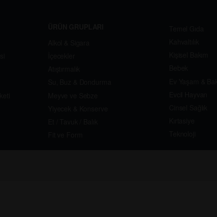
ÜRÜN GRUPLARI
Temel Gıda
Kahvaltılık
Alkol & Sigara
Kişisel Bakım
si
İçecekler
Bebek
Atıştırmalık
Ev Yaşam & Ba
Su, Buz & Dondurma
Evcil Hayvan
keti
Meyve ve Sebze
Cinsel Sağlık
Yiyecek & Konserve
Kırtasiye
Et / Tavuk / Balık
Teknoloji
Fit ve Form