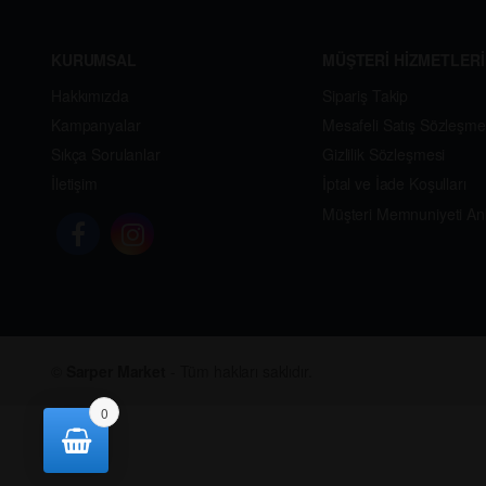
KURUMSAL
MÜŞTERİ HİZMETLERİ
Hakkımızda
Sipariş Takip
Kampanyalar
Mesafeli Satış Sözleşme
Sıkça Sorulanlar
Gizlilik Sözleşmesi
İletişim
İptal ve İade Koşulları
Müşteri Memnuniyeti An
©
Sarper Market
- Tüm hakları saklıdır.
0