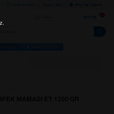
Favori Ürünlerim
Sipariş Takip
Giriş Yap | Üye Ol
0
SEPETIM
Türkçe
z.
m Ücreti: TL
Gönderim Süresi: dk
ÖPEK MAMASI ET 1250 GR