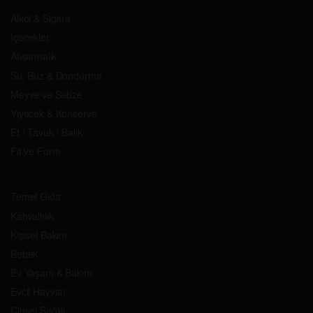
Alkol & Sigara
İçecekler
Atıştırmalık
Su, Buz & Dondurma
Meyve ve Sebze
Yiyecek & Konserve
Et / Tavuk / Balık
Fit ve Form
Temel Gıda
Kahvaltılık
Kişisel Bakım
Bebek
Ev Yaşam & Bakım
Evcil Hayvan
Cinsel Sağlık