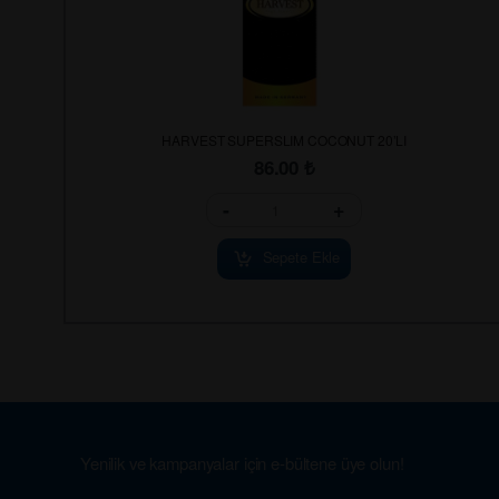
HARVEST SUPERSLIM COCONUT 20’LI
86.00
₺
-
+
Sepete Ekle
Yenilik ve kampanyalar için e-bültene üye olun!