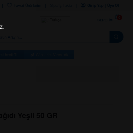
Favori Ürünlerim
Sipariş Takip
Giriş Yap | Üye Ol
0
SEPETIM
Türkçe
z.
m Ücreti: TL
Gönderim Süresi: dk
ğıdı Yeşil 50 GR