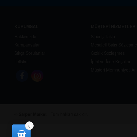
KURUMSAL
MÜŞTERİ HİZMETLERİ
Hakkımızda
Sipariş Takip
Kampanyalar
Mesafeli Satış Sözleşme
Sıkça Sorulanlar
Gizlilik Sözleşmesi
İletişim
İptal ve İade Koşulları
Müşteri Memnuniyeti An
©
Sarper Market
- Tüm hakları saklıdır.
0