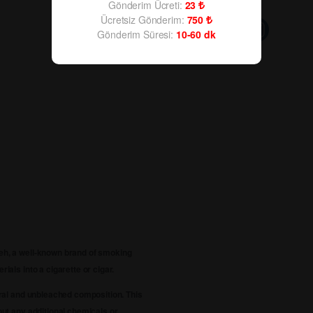
Gönderim Ücreti:
23
Ücretsiz Gönderim:
750
Gönderim Süresi:
10-60
dk
zeh, a well-known brand of smoking
ials into a cigarette or cigar.
tural and unbleached composition. This
hout any additional chemicals or