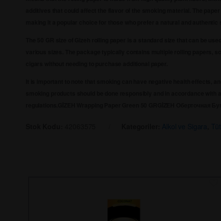
additives that could affect the flavor of the smoking material. The paper 
making it a popular choice for those who prefer a natural and authenti
The 50 GR size of Gizeh rolling paper is a standard size that can be used 
various sizes. The package typically contains multiple rolling papers, so
cigars without needing to purchase additional paper.
It is important to note that smoking can have negative health effects, an
smoking products should be done responsibly and in accordance with a
regulations.
GİZEH Wrapping Paper Green 50 GR
GİZEH Оберточная Бу
Stok Kodu:
42063575
Kategoriler:
Alkol ve Sigara
,
Tü