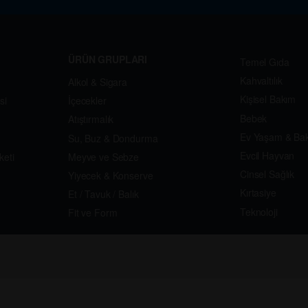
ÜRÜN GRUPLARI
Temel Gıda
Kahvaltılık
Alkol & Sigara
Kişisel Bakım
si
İçecekler
Bebek
Atıştırmalık
Ev Yaşam & Ba
Su, Buz & Dondurma
Evcil Hayvan
keti
Meyve ve Sebze
Cinsel Sağlık
Yiyecek & Konserve
Kırtasiye
Et / Tavuk / Balık
Teknoloji
Fit ve Form