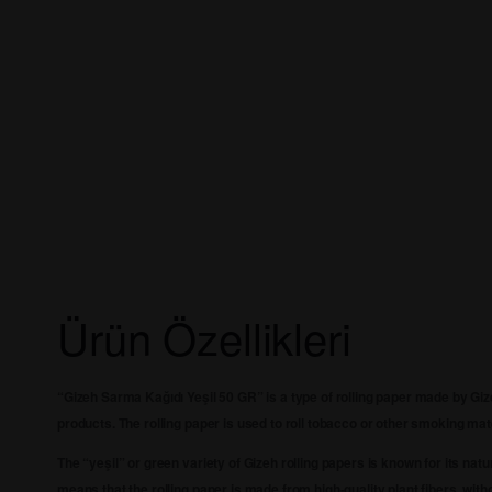
Ürün Özellikleri
“Gizeh Sarma Kağıdı Yeşil 50 GR” is a type of rolling paper made by Gi
products. The rolling paper is used to roll tobacco or other smoking mater
The “yeşil” or green variety of Gizeh rolling papers is known for its na
means that the rolling paper is made from high-quality plant fibers, wit