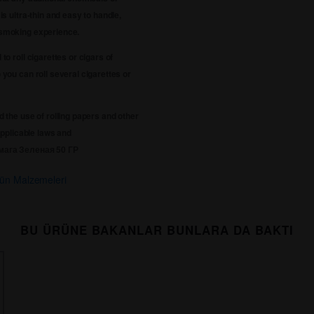
is ultra-thin and easy to handle,
c smoking experience.
to roll cigarettes or cigars of
 you can roll several cigarettes or
d the use of rolling papers and other
pplicable laws and
мага Зеленая 50 ГР
tün Malzemeleri
BU ÜRÜNE BAKANLAR BUNLARA DA BAKTI