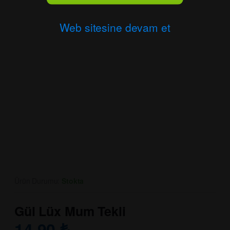
Web sitesine devam et
Ürün Durumu:
Stokta
Gül Lüx Mum Tekli
14.90
₺