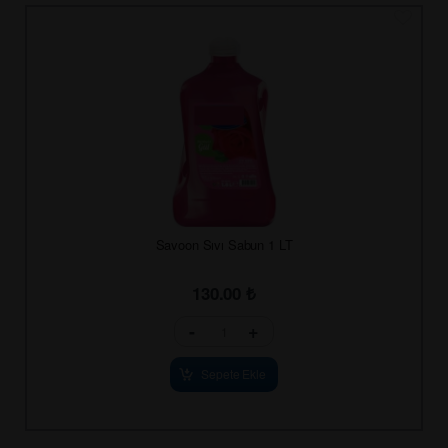
Savoon Sıvı Sabun 1 LT
130.00
₺
-
+
Sepete Ekle