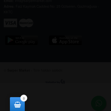
Email:
info@sarpermarket.com
Adres:
Faiz Kaymak Caddesi No: 25 Gülseren, Gazimağusa -
KKTC
©
Sarper Market
- Tüm hakları saklıdır.
0