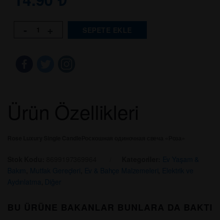
-
+
SEPETE EKLE
Ürün Özellikleri
Rose Luxury Single Candle
Роскошная одиночная свеча «Роза»
Stok Kodu:
8699197369964
Kategoriler:
Ev Yaşam &
Bakım
,
Mutfak Gereçleri
,
Ev & Bahçe Malzemeleri
,
Elektrik ve
Aydınlatma
,
Diğer
BU ÜRÜNE BAKANLAR BUNLARA DA BAKTI