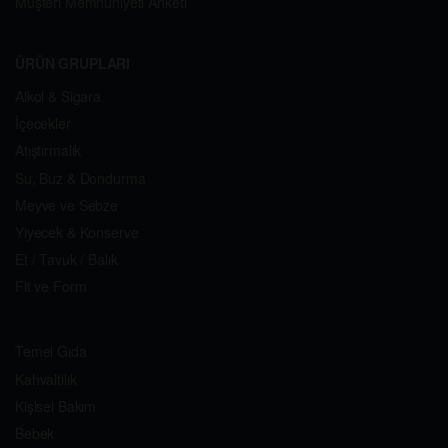
Müşteri Memnuniyeti Anketi
ÜRÜN GRUPLARI
Alkol & Sigara
İçecekler
Atıştırmalık
Su, Buz & Dondurma
Meyve ve Sebze
Yiyecek & Konserve
Et / Tavuk / Balık
Fit ve Form
Temel Gıda
Kahvaltılık
Kişisel Bakım
Bebek