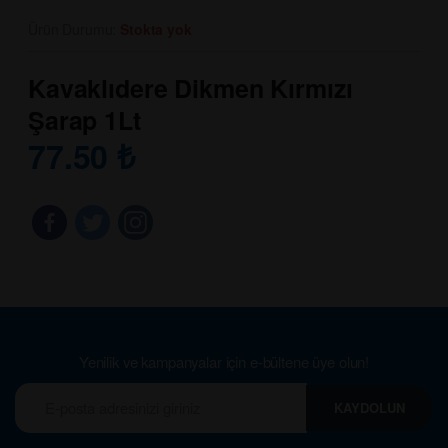
Ürün Durumu:
Stokta yok
Kavaklıdere Dikmen Kırmızı
Şarap 1Lt
77.50
₺
Yenilik ve kampanyalar için e-bültene üye olun!
KAYDOLUN