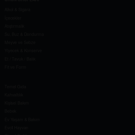
Alkol & Sigara
İçecekler
Atıştırmalık
Su, Buz & Dondurma
Meyve ve Sebze
Yiyecek & Konserve
Et / Tavuk / Balık
Fit ve Form
Temel Gıda
Kahvaltılık
Kişisel Bakım
Bebek
Ev Yaşam & Bakım
Evcil Hayvan