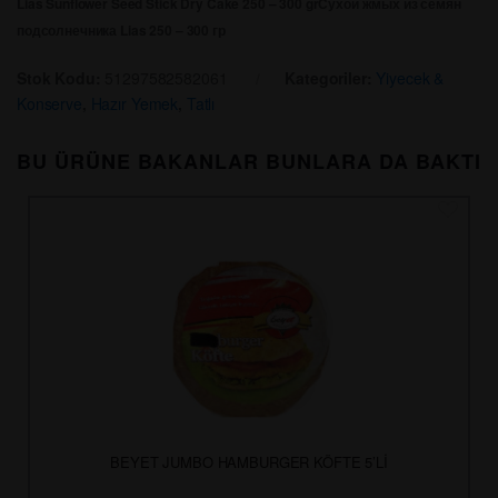
Lias Sunflower Seed Stick Dry Cake 250 – 300 gr
Сухой жмых из семян
подсолнечника Lias 250 – 300 гр
Stok Kodu:
51297582582061
Kategoriler:
Yiyecek &
Konserve
,
Hazır Yemek
,
Tatlı
BU ÜRÜNE BAKANLAR BUNLARA DA BAKTI
BEYET JUMBO HAMBURGER KÖFTE 5’Lİ