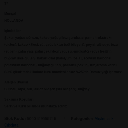
37
Menşei
HOLLANDA
İçindekiler
Şeker, yağsız süttozu, kakao yağı, glikoz şurubu, arpa maltı ekstraktı
(gluten), kakao kitlesi, süt yağı, laktoz (süt bileşeni), peynir altı suyu tozu
(sütten), palm yağı, palm çekirdeği yağı, su, emülgatör (soya lesitini),
buğday unu (gluten), kabartıcılar (kalsiyum fosfat, sodyum karbonat,
potasyum karbonat), buğday gluteni, parlatıcı (pektin), tuz, aroma verici.
Sütlü çikolatadaki kakao kuru maddesi en az %25?tir. Domuz yağı içermez.
Alerjen Uyarısı
Süttozu, arpa, süt, laktoz bileşen (süt bileşeni), buğday
Saklama Koşulları
Serin ve Kuru ortamda muhafaza ediniz
Stok Kodu:
5000159555715
Kategoriler:
Atıştırmalık
,
Çikolata