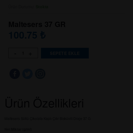
Ürün Durumu:
Stokta
Maltesers 37 GR
100.75
₺
-
+
SEPETE EKLE
Ürün Özellikleri
Maltesers Sütlü Çikolata Kaplı Çıtır Bisküvili Draje 37 G
Net Miktar (g/ml)