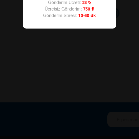
Gönderim Ücreti:
23
Ücretsiz Gönderim:
750
Gönderim Süresi:
10-60
dk