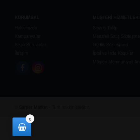
KURUMSAL
MÜŞTERİ HİZMETLERİ
Hakkımızda
Sipariş Takip
Kampanyalar
Mesafeli Satış Sözleşme
Sıkça Sorulanlar
Gizlilik Sözleşmesi
İletişim
İptal ve İade Koşulları
Müşteri Memnuniyeti An
©
Sarper Market
- Tüm hakları saklıdır.
0