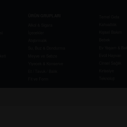
ÜRÜN GRUPLARI
Temel Gıda
Kahvaltılık
Alkol & Sigara
Kişisel Bakım
si
İçecekler
Bebek
Atıştırmalık
Ev Yaşam & Ba
Su, Buz & Dondurma
Evcil Hayvan
keti
Meyve ve Sebze
Cinsel Sağlık
Yiyecek & Konserve
Kırtasiye
Et / Tavuk / Balık
Teknoloji
Fit ve Form