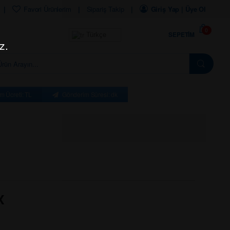
Favori Ürünlerim
Sipariş Takip
Giriş Yap | Üye Ol
0
SEPETIM
Türkçe
z.
m Ücreti: TL
Gönderim Süresi: dk
X