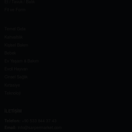
Et / Tavuk / Balık
Fit ve Form
Temel Gıda
Kahvaltılık
Kişisel Bakım
Bebek
Ev Yaşam & Bakım
Evcil Hayvan
Cinsel Sağlık
Kırtasiye
Teknoloji
İLETİŞİM
Telefon:
+90 533 844 37 43
Email:
info@sarpermarket.com