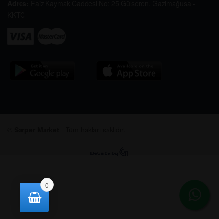
Adres:
Faiz Kaymak Caddesi No: 25 Gülseren, Gazimağusa -
KKTC
©
Sarper Market
- Tüm hakları saklıdır.
0