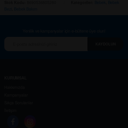
Stok Kodu:
8690536805280
Kategoriler:
Bebek
,
Bebek
Bezi
,
Bebek Bakım
Yenilik ve kampanyalar için e-bültene üye olun!
KAYDOLUN
KURUMSAL
Hakkımızda
Kampanyalar
Sıkça Sorulanlar
İletişim