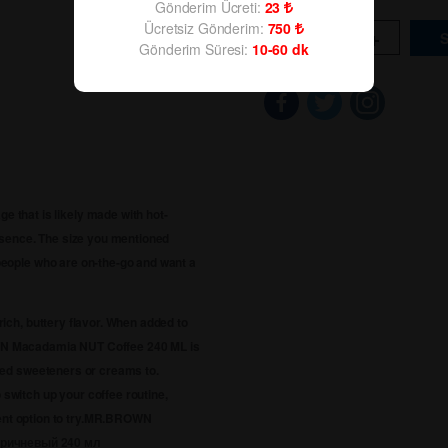
Gönderim Ücreti:
23
Ücretsiz Gönderim:
750
-
+
Gönderim Süresi:
10-60
dk
that is likely made with hot-
ssence. The size you mentioned
 people who are on-the-go and want a
 rich, buttery flavor. When added to
ROWN Macadamia NUT Coffee 240 ML is
erred sweeteners or creams to.
 switch up your coffee routine,
 option to try.
MR.BROWN
ричневый 240 мл