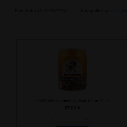
Stok Kodu:
4710085227624
Kategoriler:
İçecekler
,
So
MR.BROWN Mandheling Şekersiz Kahve 250 ml
87.00
₺
-
+