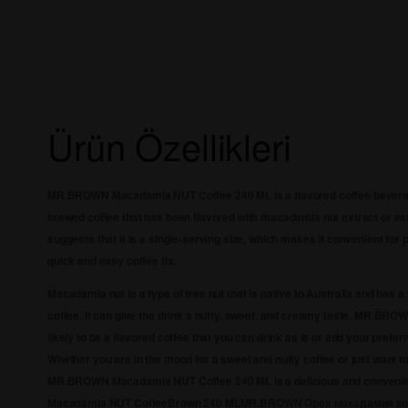
Ürün Özellikleri
MR.BROWN Macadamia NUT Coffee 240 ML is a flavored coffee beverage 
brewed coffee that has been flavored with macadamia nut extract or e
suggests that it is a single-serving size, which makes it convenient for
quick and easy coffee fix.
Macadamia nut is a type of tree nut that is native to Australia and has a
coffee, it can give the drink a nutty, sweet, and creamy taste. MR.B
likely to be a flavored coffee that you can drink as is or add your pref
Whether you are in the mood for a sweet and nutty coffee or just want to
MR.BROWN Macadamia NUT Coffee 240 ML is a delicious and convenient
Macadamia NUT CoffeeBrown 240 ML
MR.BROWN Орех макадамия ко