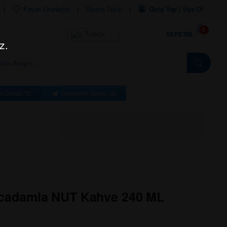
Favori Ürünlerim
Sipariş Takip
Giriş Yap | Üye Ol
0
SEPETIM
Türkçe
z.
m Ücreti: TL
Gönderim Süresi: dk
adamia NUT Kahve 240 ML