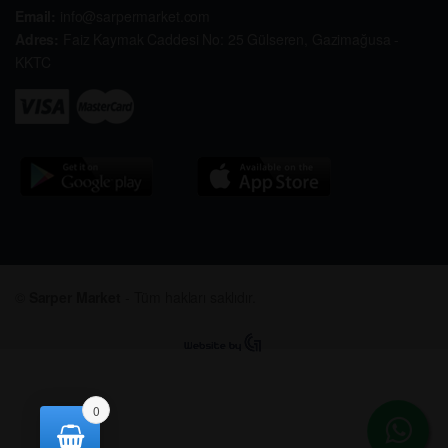
Email:
info@sarpermarket.com
Adres:
Faiz Kaymak Caddesi No: 25 Gülseren, Gazimağusa -
KKTC
©
Sarper Market
- Tüm hakları saklıdır.
0