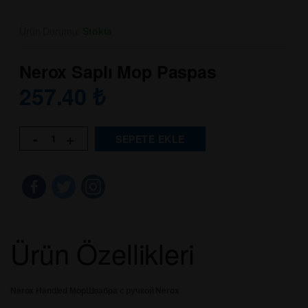
Ürün Durumu:
Stokta
Nerox Saplı Mop Paspas
257.40
₺
-
+
SEPETE EKLE
Ürün Özellikleri
Nerox Handled Mop
Швабра с ручкой Nerox