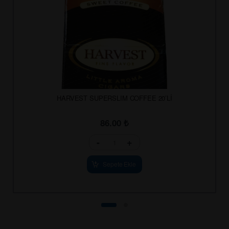
HARVEST SUPERSLIM COFFEE 20’Lİ
86.00
₺
-
+
Sepete Ekle