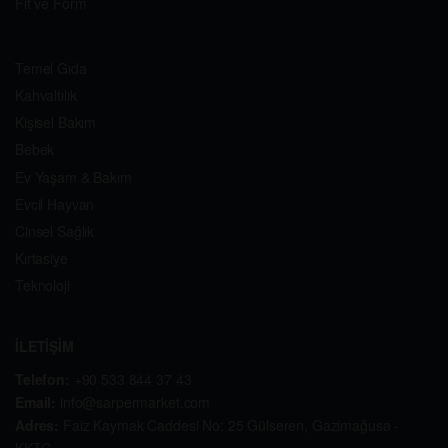
Fit ve Form
Temel Gıda
Kahvaltılık
Kişisel Bakım
Bebek
Ev Yaşam & Bakım
Evcil Hayvan
Cinsel Sağlık
Kırtasiye
Teknoloji
İLETİŞİM
Telefon:
+90 533 844 37 43
Email:
info@sarpermarket.com
Adres:
Faiz Kaymak Caddesi No: 25 Gülseren, Gazimağusa -