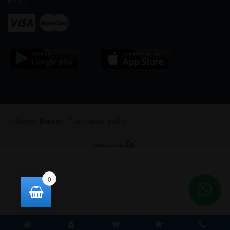
KKTC
©
Sarper Market
- Tüm hakları saklıdır.
0