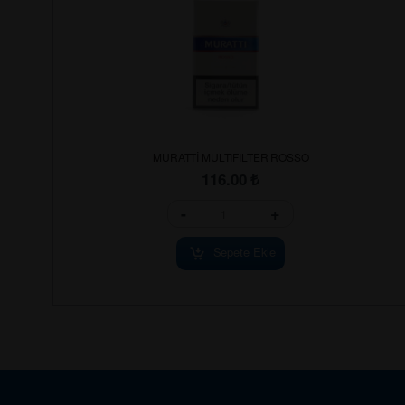
MURATTİ MULTIFILTER ROSSO
116.00
₺
-
+
Sepete Ekle