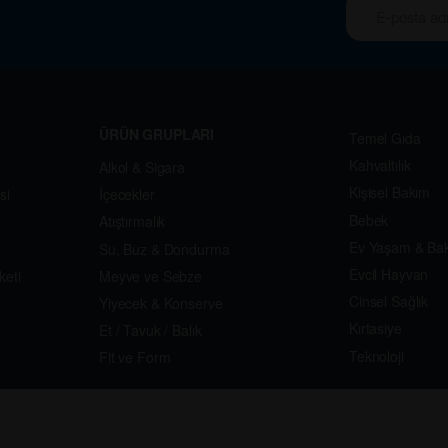
ÜRÜN GRUPLARI
Temel Gıda
Kahvaltılık
Alkol & Sigara
Kişisel Bakım
si
İçecekler
Bebek
Atıştırmalık
Ev Yaşam & Ba
Su, Buz & Dondurma
Evcil Hayvan
keti
Meyve ve Sebze
Cinsel Sağlık
Yiyecek & Konserve
Kırtasiye
Et / Tavuk / Balık
Teknoloji
Fit ve Form