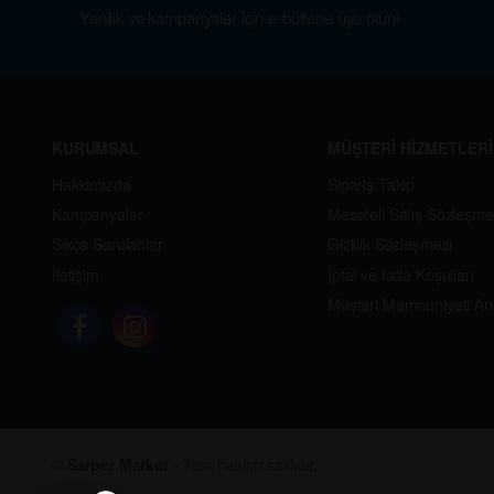
Yenilik ve kampanyalar için e-bültene üye olun!
KURUMSAL
MÜŞTERİ HİZMETLERİ
Hakkımızda
Sipariş Takip
Kampanyalar
Mesafeli Satış Sözleşme
Sıkça Sorulanlar
Gizlilik Sözleşmesi
İletişim
İptal ve İade Koşulları
Müşteri Memnuniyeti An
©
Sarper Market
- Tüm hakları saklıdır.