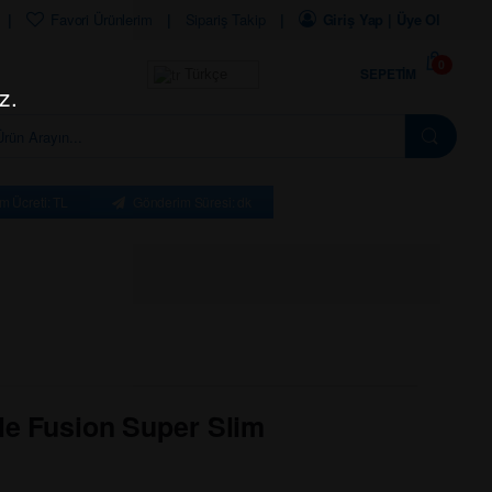
Favori Ürünlerim
Sipariş Takip
Giriş Yap | Üye Ol
0
SEPETIM
Türkçe
z.
m Ücreti: TL
Gönderim Süresi: dk
le Fusion Super Slim