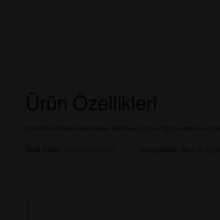
Ürün Özellikleri
Oris Pulse Purple Fusion Super Slim
Орыс Пулсе Пурпле Фусион Суп
Stok Kodu:
4260646154840
Kategoriler:
Alkol ve Siga