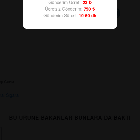
Gönderim Ücreti:
23
Ücretsiz Gönderim:
750
Gönderim Süresi:
10-60
dk
ер Слим
ra
,
Sigara
BU ÜRÜNE BAKANLAR BUNLARA DA BAKTI