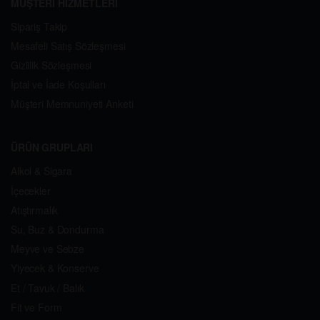
MÜŞTERİ HİZMETLERİ
Sipariş Takip
Mesafeli Satış Sözleşmesi
Gizlilik Sözleşmesi
İptal ve İade Koşulları
Müşteri Memnuniyeti Anketi
ÜRÜN GRUPLARI
Alkol & Sigara
İçecekler
Atıştırmalık
Su, Buz & Dondurma
Meyve ve Sebze
Yiyecek & Konserve
Et / Tavuk / Balık
Fit ve Form