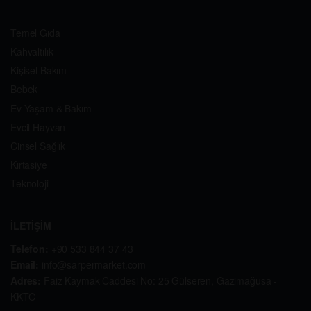
Temel Gıda
Kahvaltılık
Kişisel Bakım
Bebek
Ev Yaşam & Bakım
Evcil Hayvan
Cinsel Sağlık
Kırtasiye
Teknoloji
İLETİŞİM
Telefon:
+90 533 844 37 43
Email:
info@sarpermarket.com
Adres:
Faiz Kaymak Caddesi No: 25 Gülseren, Gazimağusa -
KKTC