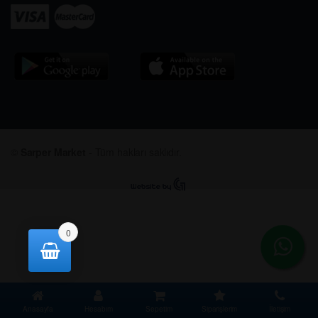
©
Sarper Market
- Tüm hakları saklıdır.
0
Anasayfa
Hesabım
Sepetim
Siparişlerim
İletişim