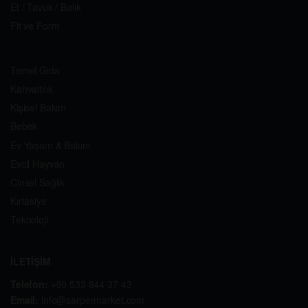
Et / Tavuk / Balık
Fit ve Form
Temel Gıda
Kahvaltılık
Kişisel Bakım
Bebek
Ev Yaşam & Bakım
Evcil Hayvan
Cinsel Sağlık
Kırtasiye
Teknoloji
İLETİŞİM
Telefon:
+90 533 844 37 43
Email:
info@sarpermarket.com