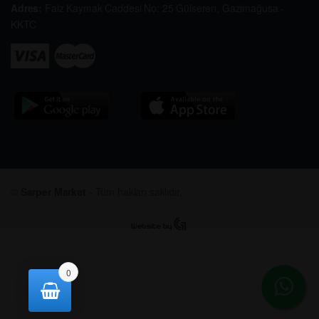
Adres:
Faiz Kaymak Caddesi No: 25 Gülseren, Gazimağusa -
KKTC
©
Sarper Market
- Tüm hakları saklıdır.
0