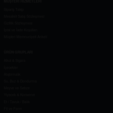
MÜŞTERİ HİZMETLERİ
Sipariş Takip
Mesafeli Satış Sözleşmesi
Gizlilik Sözleşmesi
İptal ve İade Koşulları
Müşteri Memnuniyeti Anketi
ÜRÜN GRUPLARI
Alkol & Sigara
İçecekler
Atıştırmalık
Su, Buz & Dondurma
Meyve ve Sebze
Yiyecek & Konserve
Et / Tavuk / Balık
Fit ve Form