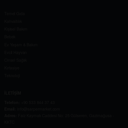
Temel Gıda
Kahvaltılık
Kişisel Bakım
Bebek
Ev Yaşam & Bakım
Evcil Hayvan
Cinsel Sağlık
Kırtasiye
Teknoloji
İLETİŞİM
Telefon:
+90 533 844 37 43
Email:
info@sarpermarket.com
Adres:
Faiz Kaymak Caddesi No: 25 Gülseren, Gazimağusa -
KKTC