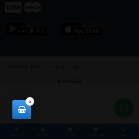
©
Sarper Market
- Tüm hakları saklıdır.
0
Anasayfa
Hesabım
Sepetim
Siparişlerim
İletişim