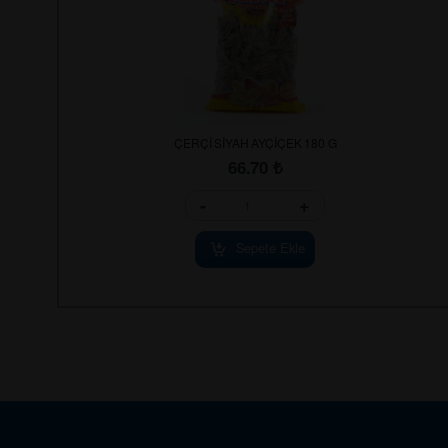
ÇERÇİ SİYAH AYÇİÇEK 180 G
66.70
₺
-
+
Sepete Ekle