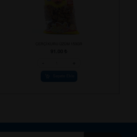
ÇERÇİ KURU ÜZÜM 150GR
91.00
₺
-
+
Sepete Ekle