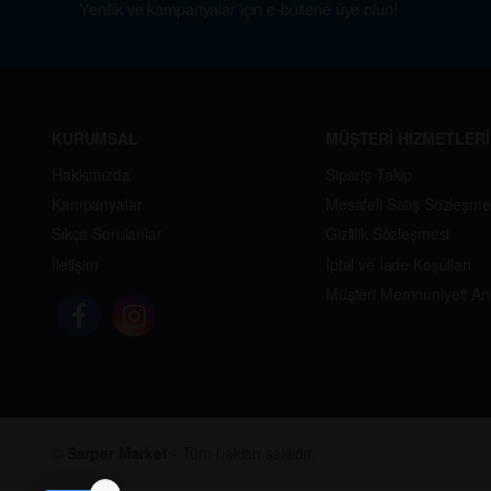
Yenilik ve kampanyalar için e-bültene üye olun!
KURUMSAL
MÜŞTERİ HİZMETLERİ
Hakkımızda
Sipariş Takip
Kampanyalar
Mesafeli Satış Sözleşme
Sıkça Sorulanlar
Gizlilik Sözleşmesi
İletişim
İptal ve İade Koşulları
Müşteri Memnuniyeti An
©
Sarper Market
- Tüm hakları saklıdır.