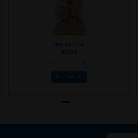
Çerçi Fıstık 110 GR
50.75
₺
-
+
Sepete Ekle