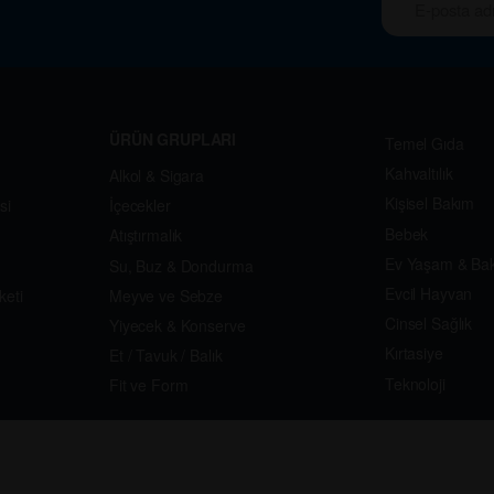
ÜRÜN GRUPLARI
Temel Gıda
Kahvaltılık
Alkol & Sigara
Kişisel Bakım
si
İçecekler
Bebek
Atıştırmalık
Ev Yaşam & Ba
Su, Buz & Dondurma
Evcil Hayvan
keti
Meyve ve Sebze
Cinsel Sağlık
Yiyecek & Konserve
Kırtasiye
Et / Tavuk / Balık
Teknoloji
Fit ve Form