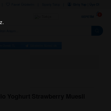
Favori Ürünlerim
Sipariş Takip
Giriş Yap | Üye Ol
0
SEPETIM
Türkçe
z.
m Ücreti: TL
Gönderim Süresi: dk
lo Yoghurt Strawberry Muesli