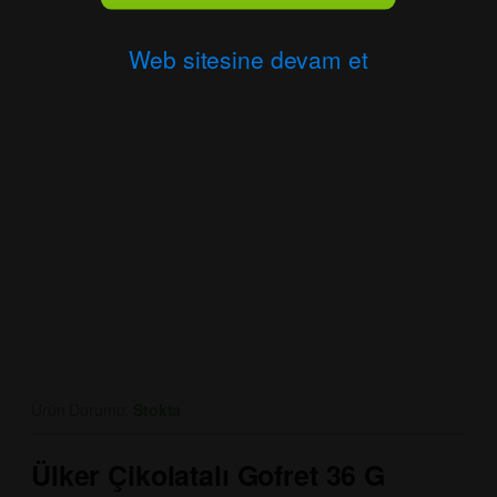
Web sitesine devam et
Ürün Durumu:
Stokta
Ülker Çikolatalı Gofret 36 G