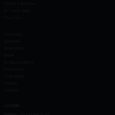
Yiyecek & Konserve
Et / Tavuk / Balık
Fit ve Form
Temel Gıda
Kahvaltılık
Kişisel Bakım
Bebek
Ev Yaşam & Bakım
Evcil Hayvan
Cinsel Sağlık
Kırtasiye
Teknoloji
İLETİŞİM
Telefon:
+90 533 844 37 43