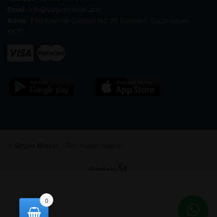
Email:
info@sarpermarket.com
Adres:
Faiz Kaymak Caddesi No: 25 Gülseren, Gazimağusa -
KKTC
©
Sarper Market
- Tüm hakları saklıdır.
0