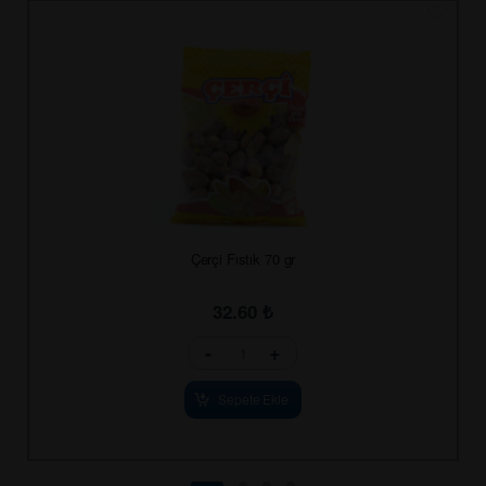
Çerçi Fıstık 70 gr
32.60
₺
-
+
Sepete Ekle