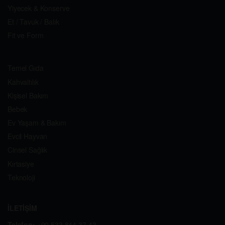
Yiyecek & Konserve
Et / Tavuk / Balık
Fit ve Form
Temel Gıda
Kahvaltılık
Kişisel Bakım
Bebek
Ev Yaşam & Bakım
Evcil Hayvan
Cinsel Sağlık
Kırtasiye
Teknoloji
İLETİŞİM
Telefon:
+90 533 844 37 43