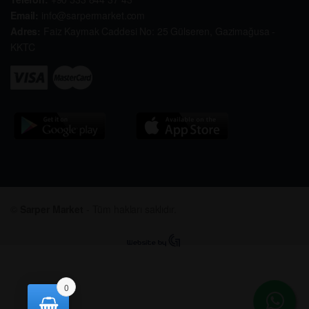
Email:
info@sarpermarket.com
Adres:
Faiz Kaymak Caddesi No: 25 Gülseren, Gazimağusa -
KKTC
©
Sarper Market
- Tüm hakları saklıdır.
0