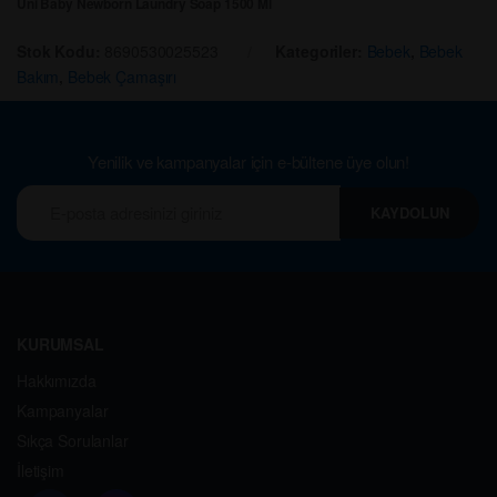
Uni Baby Newborn Laundry Soap 1500 Ml
Stok Kodu:
8690530025523
Kategoriler:
Bebek
,
Bebek
Bakım
,
Bebek Çamaşırı
Yenilik ve kampanyalar için e-bültene üye olun!
KAYDOLUN
KURUMSAL
Hakkımızda
Kampanyalar
Sıkça Sorulanlar
İletişim