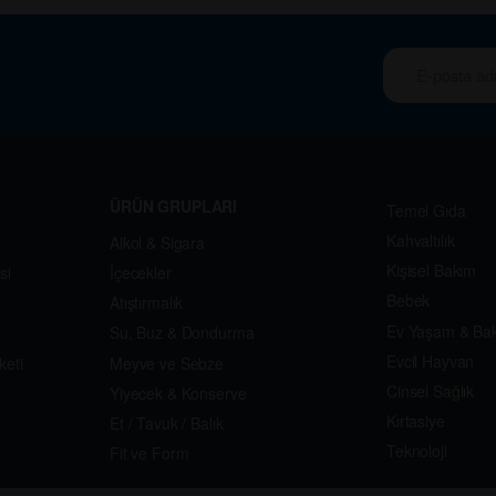
ÜRÜN GRUPLARI
Temel Gıda
Kahvaltılık
Alkol & Sigara
Kişisel Bakım
si
İçecekler
Bebek
Atıştırmalık
Ev Yaşam & Ba
Su, Buz & Dondurma
Evcil Hayvan
keti
Meyve ve Sebze
Cinsel Sağlık
Yiyecek & Konserve
Kırtasiye
Et / Tavuk / Balık
Teknoloji
Fit ve Form