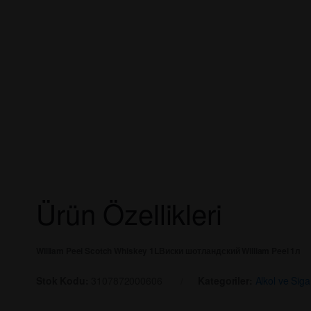
Ürün Özellikleri
William Peel Scotch Whiskey 1L
Виски шотландский William Peel 1л
Stok Kodu:
3107872000606
Kategoriler:
Alkol ve Siga