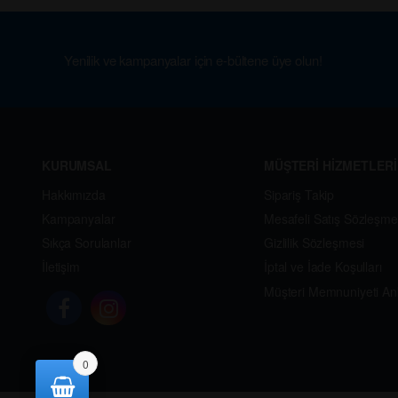
Yenilik ve kampanyalar için e-bültene üye olun!
KURUMSAL
MÜŞTERİ HİZMETLERİ
Hakkımızda
Sipariş Takip
Kampanyalar
Mesafeli Satış Sözleşme
Sıkça Sorulanlar
Gizlilik Sözleşmesi
İletişim
İptal ve İade Koşulları
Müşteri Memnuniyeti An
0