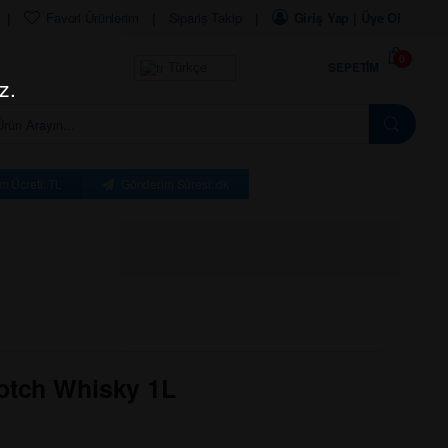
Favori Ürünlerim
Sipariş Takip
Giriş Yap | Üye Ol
0
SEPETIM
Türkçe
z.
m Ücreti: TL
Gönderim Süresi: dk
cotch Whisky 1L