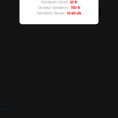
Gönderim Ücreti:
23
Ücretsiz Gönderim:
750
Gönderim Süresi:
10-60
dk
ra
,
Viski