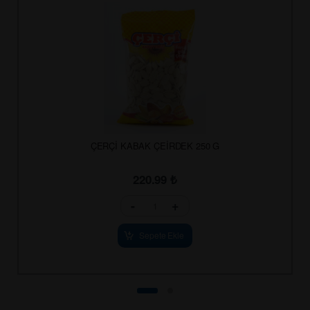
ÇERÇİ KABAK ÇEİRDEK 250 G
220.99
₺
-
+
Sepete Ekle