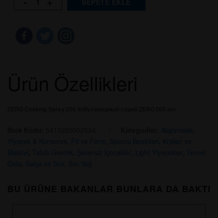
-
+
SEPETE EKLE
Ürün Özellikleri
ZERO Cooking Sprey 200 ml
Кулинарный спрей ZERO 200 мл
Stok Kodu:
5413285002594
Kategoriler:
Atıştırmalık
,
Yiyecek & Konserve
,
Fit ve Form
,
Sporcu Besinleri
,
Kraker ve
Bisküvi
,
Tahıllı Gevrek
,
Şekersiz İçecekler
,
Light Yiyecekler
,
Temel
Gıda
,
Salça ve Sos
,
Sıvı Yağ
BU ÜRÜNE BAKANLAR BUNLARA DA BAKTI