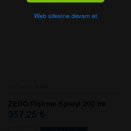
Web sitesine devam et
Ürün Durumu:
Stokta
ZERO Pişirme Spreyi 200 ml
357.25
₺