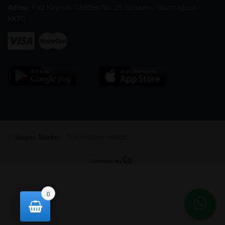
Adres:
Faiz Kaymak Caddesi No: 25 Gülseren, Gazimağusa -
KKTC
©
Sarper Market
- Tüm hakları saklıdır.
0